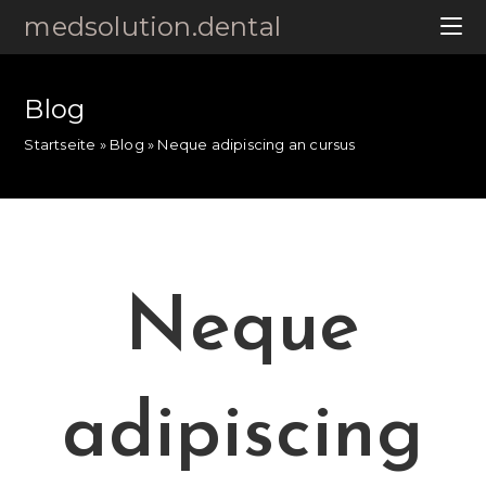
medsolution.dental
Blog
Startseite
»
Blog
»
Neque adipiscing an cursus
Neque
adipiscing